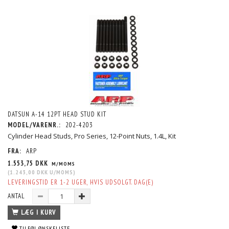
DATSUN A-14 12PT HEAD STUD KIT
MODEL/VARENR.:
202-4203
Cylinder Head Studs, Pro Series, 12-Point Nuts, 1.4L, Kit
FRA:
ARP
1.553,75 DKK
M/MOMS
(
1.243,00 DKK
U/MOMS
)
LEVERINGSTID ER 1-2 UGER, HVIS UDSOLGT. DAG(E)
ANTAL
LÆG I KURV
TILFØJ ØNSKELISTE