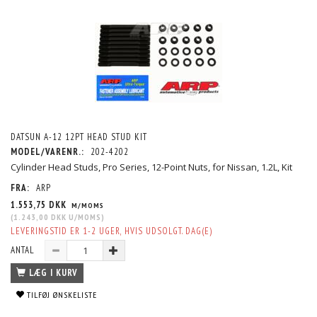
DATSUN A-12 12PT HEAD STUD KIT
MODEL/VARENR.:
202-4202
Cylinder Head Studs, Pro Series, 12-Point Nuts, for Nissan, 1.2L, Kit
FRA:
ARP
1.553,75 DKK
M/MOMS
(
1.243,00 DKK
U/MOMS
)
LEVERINGSTID ER 1-2 UGER, HVIS UDSOLGT. DAG(E)
ANTAL
LÆG I KURV
TILFØJ ØNSKELISTE