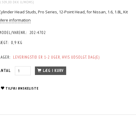
1.509,00 DKK
U/MOMS
)
Cylinder Head Studs, Pro Series, 12-Point Head, for Nissan, 1.6, 1.8L, Kit
Mere information
MODEL/VARENR.:
202-4702
VÆGT:
0,9 KG
LAGER:
LEVERINGSTID ER 1-2 UGER, HVIS UDSOLGT. DAG(E)
ANTAL
LÆG I KURV
TILFØJ ØNSKELISTE