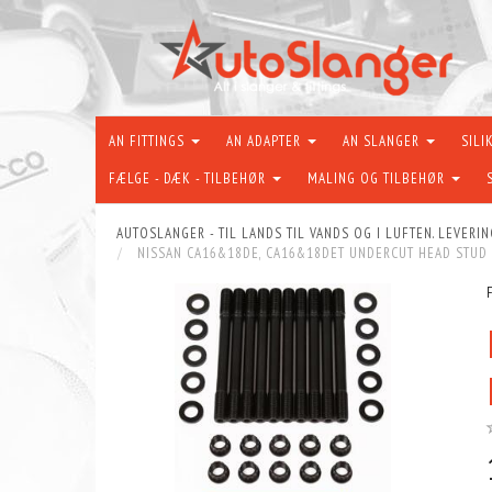
AN FITTINGS
AN ADAPTER
AN SLANGER
SILI
FÆLGE - DÆK - TILBEHØR
MALING OG TILBEHØR
AUTOSLANGER - TIL LANDS TIL VANDS OG I LUFTEN. LEVERIN
NISSAN CA16&18DE, CA16&18DET UNDERCUT HEAD STUD 