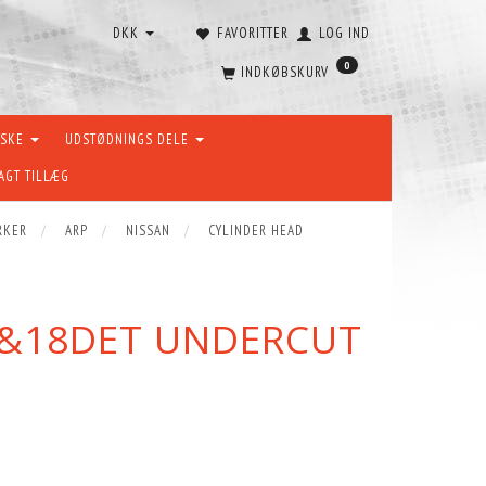
DKK
FAVORITTER
LOG IND
0
INDKØBSKURV
ÆSKE
UDSTØDNINGS DELE
AGT TILLÆG
RKER
ARP
NISSAN
CYLINDER HEAD
6&18DET UNDERCUT