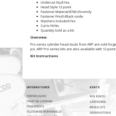
Undercut Stud:
Yes
Head Style:
12-point
Fastener Material:
8740 chromoly
Fastener Finish:
Black oxide
Washers Included:
Yes
Cut to Fit:
No
Quantity:
Sold as a kit.
Overview:
Pro series cylinder head studs from ARP are cold-forge
psi. ARP Pro series kits are also available with 12-poi
Kit Instructions
INFORMATIONER
KONTO
FORTROLIGHED
MIN KONTO
FRAGT OG LEVERING
ADRESSEBOG
FIRMAPROFIL
ØNSKELISTE
TELEFONISK HENVENDELSE
ORDREHISTORIK