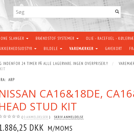
KONE SLANGER
BRÆNDSTOF SYSTEMER
OLIE - RACEFUEL - KØLERV
SIKKERHEDSUDSTYR
BILDELE
VAREMÆRKER
GAVEKORT
FR
G INDENFOR 24 TIMER PÅ ALLE LAGERVARE. INGEN OVERPRISER.!!
VAREMÆ
KIT
FRA:
ARP
NISSAN CA16&18DE, CA1
HEAD STUD KIT
0
ANMELDELSER
SKRIV ANMELDELSE
1.886,25 DKK
M/MOMS