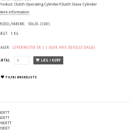
Product: Clutch Operating Cylinder/Clutch Slave Cylinder
Mere information
MODEL/VARENR.:
30620-21U01
VÆGT:
1 KG
LAGER:
LEVERINGSTID ER 1-2 UGER, HVIS UDSOLGT. DAG(E)
ANTAL
LÆG I KURV
TILFØJ ØNSKELISTE
26DETT
26DETT
B26DETT
B20DET