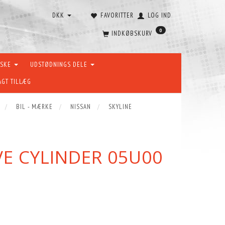
DKK
FAVORITTER
LOG IND
0
INDKØBSKURV
ÆSKE
UDSTØDNINGS DELE
AGT TILLÆG
BIL - MÆRKE
NISSAN
SKYLINE
E CYLINDER 05U00