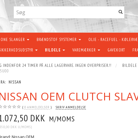
KONE SLANGER
BRÆNDSTOF SYSTEMER
OLIE - RACEFUEL - KØLERV
SIKKERHEDSUDSTYR
BILDELE
VAREMÆRKER
GAVEKORT
FR
G INDENFOR 24 TIMER PÅ ALLE LAGERVARE. INGEN OVERPRISER.!!
BILDELE
05U00
FRA:
NISSAN
NISSAN OEM CLUTCH SLAV
0
ANMELDELSER
SKRIV ANMELDELSE
1.072,50 DKK
M/MOMS
858,00 DKK
U/MOMS
)
Brand: Nissan OEM