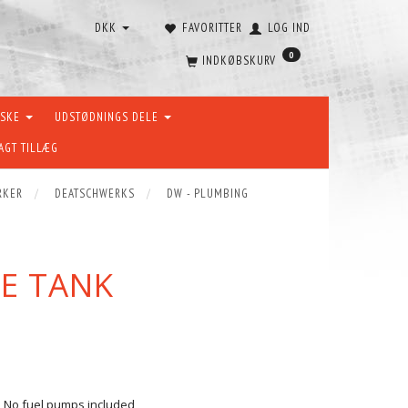
DKK
FAVORITTER
LOG IND
0
INDKØBSKURV
ÆSKE
UDSTØDNINGS DELE
AGT TILLÆG
RKER
DEATSCHWERKS
DW - PLUMBING
GE TANK
0. No fuel pumps included