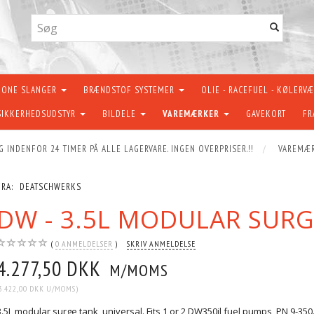
KONE SLANGER
BRÆNDSTOF SYSTEMER
OLIE - RACEFUEL - KØLERV
SIKKERHEDSUDSTYR
BILDELE
VAREMÆRKER
GAVEKORT
FR
G INDENFOR 24 TIMER PÅ ALLE LAGERVARE. INGEN OVERPRISER.!!
VAREMÆ
FRA:
DEATSCHWERKS
DW - 3.5L MODULAR SUR
0
ANMELDELSER
SKRIV ANMELDELSE
4.277,50 DKK
M/MOMS
3.422,00 DKK
U/MOMS
)
3.5L modular surge tank, universal. Fits 1 or 2 DW350il fuel pumps, PN 9-35