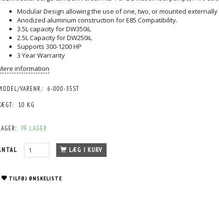
Modular Design allowing the use of one, two, or mounted externally ut
Anodized aluminum construction for E85 Compatibility.
3.5L capacity for DW350iL
2.5L Capacity for DW250iL
Supports 300-1200 HP
3 Year Warranty
Mere information
MODEL/VARENR.:
6-000-35ST
VÆGT:
10 KG
LAGER:
PÅ LAGER
ANTAL
LÆG I KURV
TILFØJ ØNSKELISTE