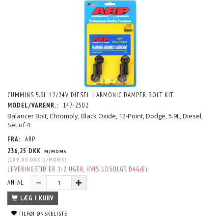
CUMMINS 5.9L 12/24V DIESEL HARMONIC DAMPER BOLT KIT
MODEL/VARENR.:
147-2502
Balancer Bolt, Chromoly, Black Oxide, 12-Point, Dodge, 5.9L, Diesel,
Set of 4
FRA:
ARP
236,25 DKK
M/MOMS
(
189,00 DKK
U/MOMS
)
LEVERINGSTID ER 1-2 UGER, HVIS UDSOLGT. DAG(E)
ANTAL
LÆG I KURV
TILFØJ ØNSKELISTE