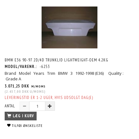
BMW E36 90-97 2D/4D TRUNKLID LIGHTWEIGHT-OEM 4.2KG
MODEL/VARENR.:
-6253
Brand Model Years Trim BMW 3 1992-1998 (E36) Quality :
Grade A
3.071,25 DKK
M/MOMS
(
2.457,00 DKK
U/MOMS
)
LEVERINGSTID ER 1-2 UGER, HVIS UDSOLGT. DAG(E)
ANTAL
LÆG I KURV
TILFØJ ØNSKELISTE