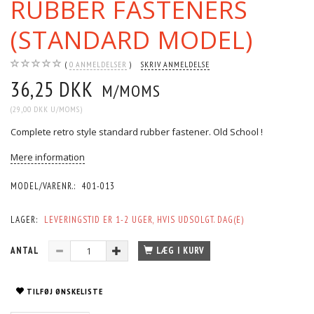
RUBBER FASTENERS
(STANDARD MODEL)
0
ANMELDELSER
SKRIV ANMELDELSE
36,25 DKK
M/MOMS
(
29,00 DKK
U/MOMS
)
Complete retro style standard rubber fastener. Old School !
Mere information
MODEL/VARENR.:
401-013
LAGER:
LEVERINGSTID ER 1-2 UGER, HVIS UDSOLGT. DAG(E)
ANTAL
LÆG I KURV
TILFØJ ØNSKELISTE