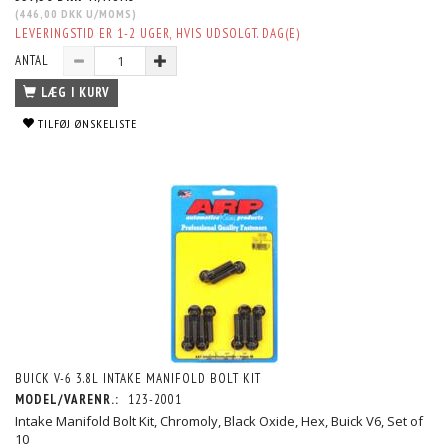
(
446,00 DKK
U/MOMS
)
LEVERINGSTID ER 1-2 UGER, HVIS UDSOLGT. DAG(E)
ANTAL
LÆG I KURV
TILFØJ ØNSKELISTE
BUICK V-6 3.8L INTAKE MANIFOLD BOLT KIT
MODEL/VARENR.:
123-2001
Intake Manifold Bolt Kit, Chromoly, Black Oxide, Hex, Buick V6, Set of
10