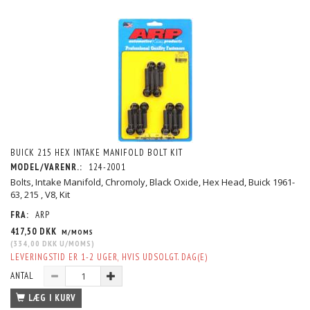
BUICK 215 HEX INTAKE MANIFOLD BOLT KIT
MODEL/VARENR.:
124-2001
Bolts, Intake Manifold, Chromoly, Black Oxide, Hex Head, Buick 1961-
63, 215 , V8, Kit
FRA:
ARP
417,50 DKK
M/MOMS
(
334,00 DKK
U/MOMS
)
LEVERINGSTID ER 1-2 UGER, HVIS UDSOLGT. DAG(E)
ANTAL
LÆG I KURV