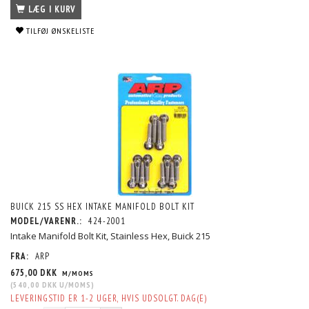
LÆG I KURV
TILFØJ ØNSKELISTE
BUICK 215 SS HEX INTAKE MANIFOLD BOLT KIT
MODEL/VARENR.:
424-2001
Intake Manifold Bolt Kit, Stainless Hex, Buick 215
FRA:
ARP
675,00 DKK
M/MOMS
(
540,00 DKK
U/MOMS
)
LEVERINGSTID ER 1-2 UGER, HVIS UDSOLGT. DAG(E)