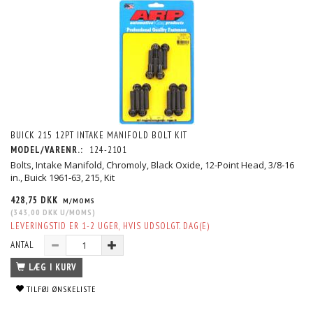
BUICK 215 12PT INTAKE MANIFOLD BOLT KIT
MODEL/VARENR.:
124-2101
Bolts, Intake Manifold, Chromoly, Black Oxide, 12-Point Head, 3/8-16
in., Buick 1961-63, 215, Kit
428,75 DKK
M/MOMS
(
343,00 DKK
U/MOMS
)
LEVERINGSTID ER 1-2 UGER, HVIS UDSOLGT. DAG(E)
ANTAL
LÆG I KURV
TILFØJ ØNSKELISTE