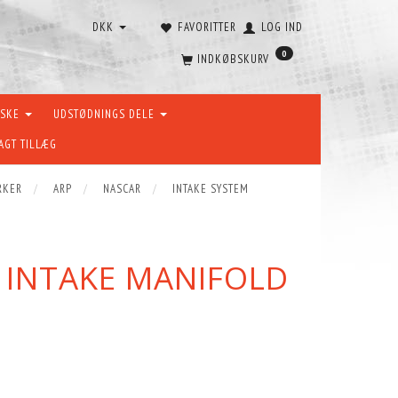
DKK
FAVORITTER
LOG IND
0
INDKØBSKURV
ÆSKE
UDSTØDNINGS DELE
AGT TILLÆG
RKER
ARP
NASCAR
INTAKE SYSTEM
 INTAKE MANIFOLD