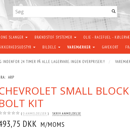
KONE SLANGER
BRÆNDSTOF SYSTEMER
OLIE - RACEFUEL - KØLERV
SIKKERHEDSUDSTYR
BILDELE
VAREMÆRKER
GAVEKORT
FR
G INDENFOR 24 TIMER PÅ ALLE LAGERVARE. INGEN OVERPRISER.!!
VAREMÆ
FRA:
ARP
CHEVROLET SMALL BLOCK
BOLT KIT
0
ANMELDELSER
SKRIV ANMELDELSE
493,75 DKK
M/MOMS