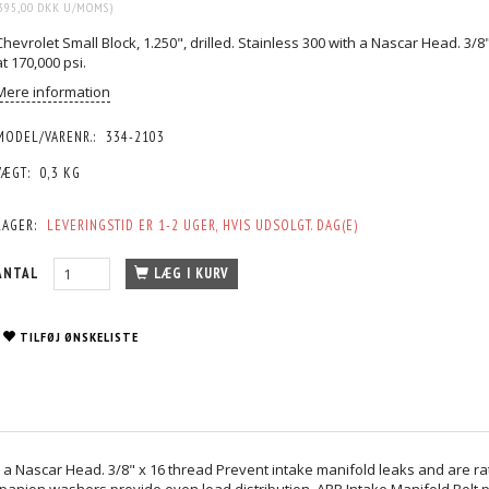
395,00 DKK
U/MOMS
)
Chevrolet Small Block, 1.250", drilled. Stainless 300 with a Nascar Head. 3/
at 170,000 psi.
Mere information
MODEL/VARENR.:
334-2103
VÆGT:
0,3 KG
LAGER:
LEVERINGSTID ER 1-2 UGER, HVIS UDSOLGT. DAG(E)
ANTAL
LÆG I KURV
TILFØJ ØNSKELISTE
with a Nascar Head. 3/8" x 16 thread Prevent intake manifold leaks and are 
nion washers provide even load distribution. ARP Intake Manifold Bolt 