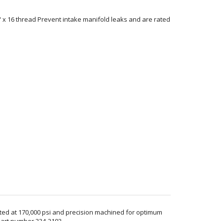
8" x 16 thread Prevent intake manifold leaks and are rated
rated at 170,000 psi and precision machined for optimum
part number 334-2103