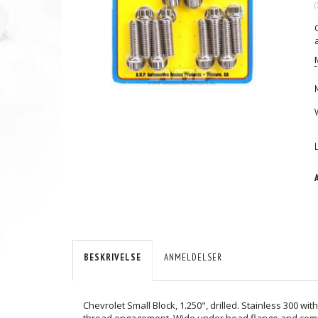
(
BESKRIVELSE
ANMELDELSER
Chevrolet Small Block, 1.250", drilled. Stainless 300 
thread engagement. Wide under head flange and compa