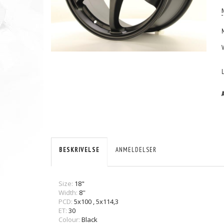
BESKRIVELSE
ANMELDELSER
Size:
18"
Width:
8''
PCD:
5x100
,
5x114,3
ET:
30
Colour:
Black