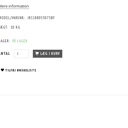
Mere information
MODEL/VARENR.:
JR1188053073BF
VÆGT:
10 KG
LAGER:
PÅ LAGER
ANTAL
LÆG I KURV
TILFØJ ØNSKELISTE