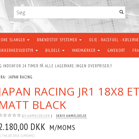
KONE SLANGER
BRÆNDSTOF SYSTEMER
OLIE - RACEFUEL - KØLERV
SIKKERHEDSUDSTYR
BILDELE
VAREMÆRKER
GAVEKORT
FRA
G INDENFOR 24 TIMER PÅ ALLE LAGERVARE. INGEN OVERPRISER.!!
FRA:
JAPAN RACING
JAPAN RACING JR1 18X8 E
MATT BLACK
0
ANMELDELSER
SKRIV ANMELDELSE
2.180,00 DKK
M/MOMS
1.744,00 DKK
U/MOMS
)