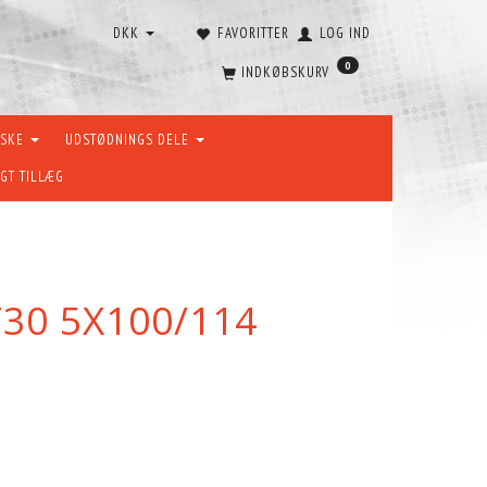
DKK
FAVORITTER
LOG IND
0
INDKØBSKURV
ÆSKE
UDSTØDNINGS DELE
GT TILLÆG
T30 5X100/114