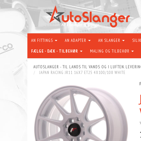
AN FITTINGS
AN ADAPTER
AN SLANGER
SILI
FÆLGE - DÆK - TILBEHØR
MALING OG TILBEHØR
AUTOSLANGER - TIL LANDS TIL VANDS OG I LUFTEN. LEVERIN
JAPAN RACING JR11 16X7 ET25 4X100/108 WHITE