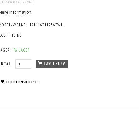
1.103,00 DKK
U/MOMS
)
Mere information
MODEL/VARENR.:
JR11167142567W1
VÆGT:
10 KG
LAGER:
PÅ LAGER
ANTAL
LÆG I KURV
TILFØJ ØNSKELISTE