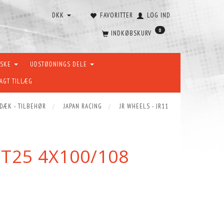
DKK
FAVORITTER
LOG IND
0
INDKØBSKURV
ÆSKE
UDSTØDNINGS DELE
AGT TILLÆG
 DÆK - TILBEHØR
JAPAN RACING
JR WHEELS - JR11
ET25 4X100/108