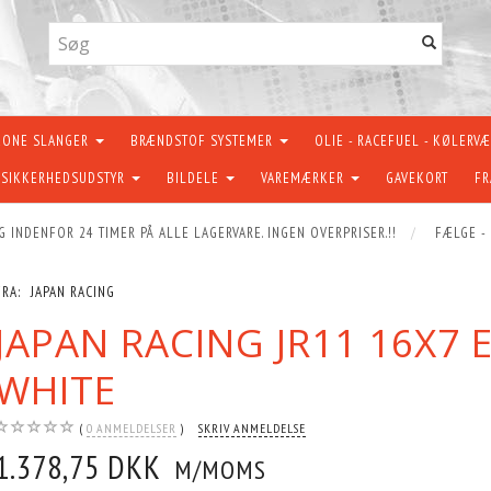
KONE SLANGER
BRÆNDSTOF SYSTEMER
OLIE - RACEFUEL - KØLERV
SIKKERHEDSUDSTYR
BILDELE
VAREMÆRKER
GAVEKORT
FR
G INDENFOR 24 TIMER PÅ ALLE LAGERVARE. INGEN OVERPRISER.!!
FÆLGE -
FRA:
JAPAN RACING
JAPAN RACING JR11 16X7 
WHITE
0
ANMELDELSER
SKRIV ANMELDELSE
1.378,75 DKK
M/MOMS