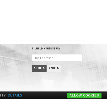
TILMELD NYHEDSBREV
EMAIL-
ADRESSE
TILMELD
AFMELD
ITY.
DETAILS
ALLOW COOKIES