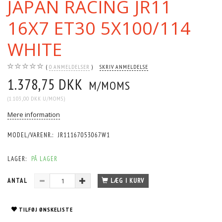
JAPAN RACING JR11
16X7 ET30 5X100/114
WHITE
0
ANMELDELSER
SKRIV ANMELDELSE
1.378,75 DKK
M/MOMS
(
1.103,00 DKK
U/MOMS
)
Mere information
MODEL/VARENR.:
JR11167053067W1
LAGER:
PÅ LAGER
ANTAL
LÆG I KURV
TILFØJ ØNSKELISTE