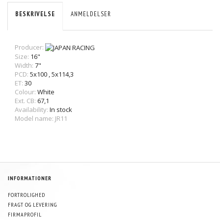
BESKRIVELSE
ANMELDELSER
Producer:
Size:
16"
Width:
7"
PCD:
5x100
,
5x114,3
ET:
30
Colour:
White
Ext. CB:
67,1
Availability:
In stock
Model name: JR11
INFORMATIONER
FORTROLIGHED
FRAGT OG LEVERING
FIRMAPROFIL