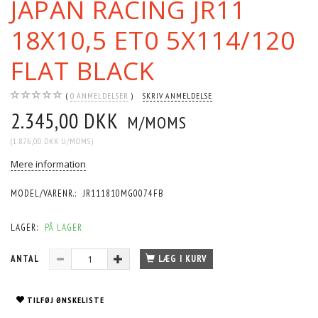
JAPAN RACING JR11
18X10,5 ET0 5X114/120
FLAT BLACK
0
ANMELDELSER
SKRIV ANMELDELSE
2.345,00 DKK
M/MOMS
(
1.876,00 DKK
U/MOMS
)
Mere information
MODEL/VARENR.:
JR111810MG0074FB
LAGER:
PÅ LAGER
ANTAL
LÆG I KURV
TILFØJ ØNSKELISTE