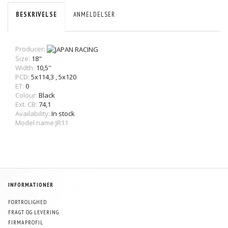
BESKRIVELSE
ANMELDELSER
Producer:
Size:
18"
Width:
10,5''
PCD:
5x114,3
,
5x120
ET:
0
Colour:
Black
Ext. CB:
74,1
Availability:
In stock
Model name:JR11
INFORMATIONER
FORTROLIGHED
FRAGT OG LEVERING
FIRMAPROFIL