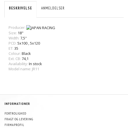
BESKRIVELSE
ANMELDELSER
Producer:
Size:
18"
Width:
7,5''
PCD:
5x100
,
5x120
ET:
35
Colour:
Black
Ext. CB:
74,1
Availability:
In stock
Model name: JR11
INFORMATIONER
FORTROLIGHED
FRAGT OG LEVERING
FIRMAPROFIL