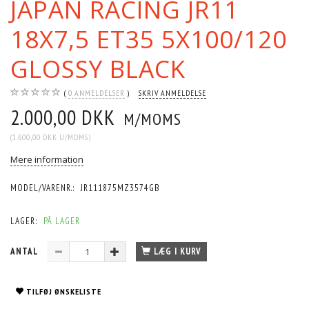
JAPAN RACING JR11
18X7,5 ET35 5X100/120
GLOSSY BLACK
0
ANMELDELSER
SKRIV ANMELDELSE
2.000,00 DKK
M/MOMS
(
1.600,00 DKK
U/MOMS
)
Mere information
MODEL/VARENR.:
JR111875MZ3574GB
LAGER:
PÅ LAGER
ANTAL
LÆG I KURV
TILFØJ ØNSKELISTE