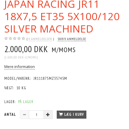
JAPAN RACING JR11
18X7,5 ET35 5X100/120
SILVER MACHINED
0
ANMELDELSER
SKRIV ANMELDELSE
2.000,00 DKK
M/MOMS
(
1.600,00 DKK
U/MOMS
)
Mere information
MODEL/VARENR.:
JR111875MZ3574SM
VÆGT:
10 KG
LAGER:
PÅ LAGER
ANTAL
LÆG I KURV