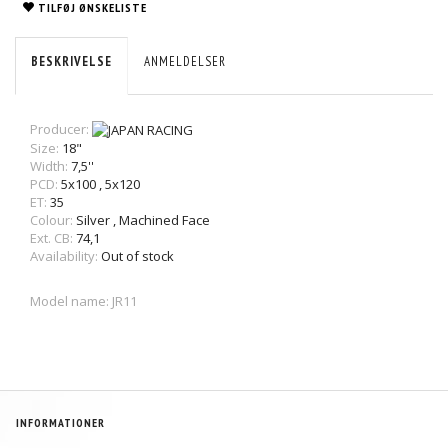
TILFØJ ØNSKELISTE
BESKRIVELSE
ANMELDELSER
Producer:
Size:
18"
Width:
7,5''
PCD:
5x100
,
5x120
ET:
35
Colour:
Silver
,
Machined Face
Ext. CB:
74,1
Availability:
Out of stock
Model name: JR11
INFORMATIONER