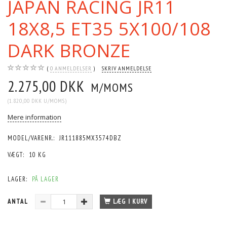
JAPAN RACING JR11
18X8,5 ET35 5X100/108
DARK BRONZE
0
ANMELDELSER
SKRIV ANMELDELSE
2.275,00 DKK
M/MOMS
(
1.820,00 DKK
U/MOMS
)
Mere information
MODEL/VARENR.:
JR111885MX3574DBZ
VÆGT:
10 KG
LAGER:
PÅ LAGER
ANTAL
LÆG I KURV