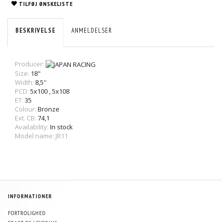
TILFØJ ØNSKELISTE
BESKRIVELSE
ANMELDELSER
Producer:
Size:
18"
Width:
8,5''
PCD:
5x100
,
5x108
ET:
35
Colour:
Bronze
Ext. CB:
74,1
Availability:
In stock
Model name: JR11
INFORMATIONER
FORTROLIGHED