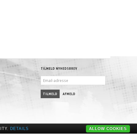
TILMELD NYHEDSBREV
EMAIL-
ADRESSE
TILMELD
AFMELD
ITY.
DETAILS
ALLOW COOKIES