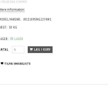
1.765,00 DKK
U/MOMS
)
Mere information
MODEL/VARENR.:
JR111895MG2274W1
VÆGT:
10 KG
LAGER:
PÅ LAGER
ANTAL
LÆG I KURV
TILFØJ ØNSKELISTE