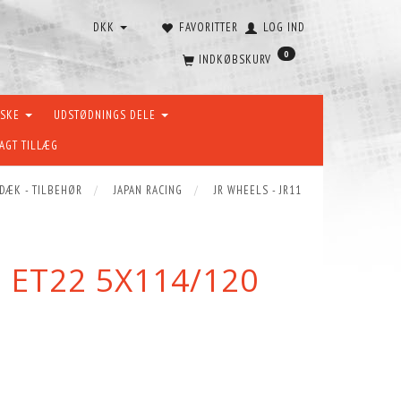
DKK
FAVORITTER
LOG IND
0
INDKØBSKURV
ÆSKE
UDSTØDNINGS DELE
AGT TILLÆG
 DÆK - TILBEHØR
JAPAN RACING
JR WHEELS - JR11
5 ET22 5X114/120