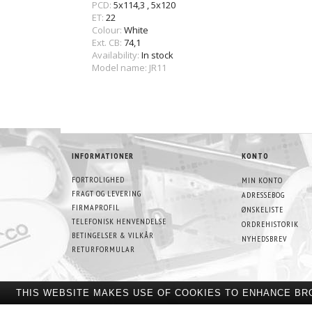
PCD:
5x114,3
,
5x120
ET:
22
Colour:
White
Ext. CB:
74,1
Availability:
In stock
Model name: JR11
INFORMATIONER
KONTO
FORTROLIGHED
MIN KONTO
FRAGT OG LEVERING
ADRESSEBOG
FIRMAPROFIL
ØNSKELISTE
TELEFONISK HENVENDELSE
ORDREHISTORIK
BETINGELSER & VILKÅR
NYHEDSBREV
RETURFORMULAR
THIS WEBSITE MAKES USE OF COOKIES TO ENHANCE BR