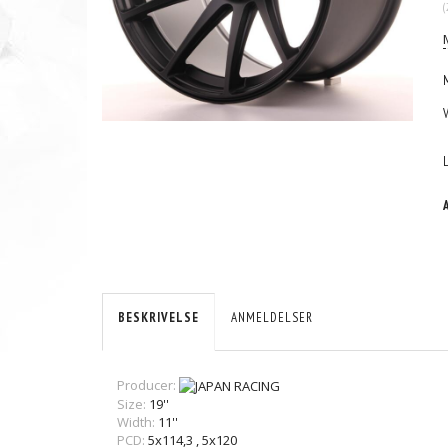
(
BESKRIVELSE
ANMELDELSER
Producer:
Size:
19''
Width:
11''
PCD:
5x114,3
,
5x120