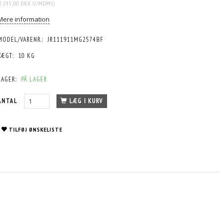
2.295,00 DKK
U/MOMS
)
Mere information
MODEL/VARENR.:
JR111911MG2574BF
VÆGT:
10 KG
LAGER:
PÅ LAGER
ANTAL
LÆG I KURV
TILFØJ ØNSKELISTE