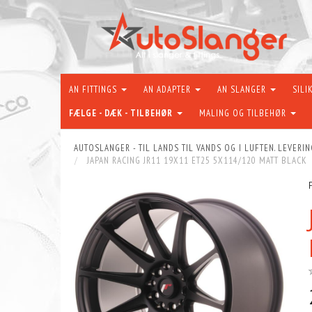
AN FITTINGS
AN ADAPTER
AN SLANGER
SILI
FÆLGE - DÆK - TILBEHØR
MALING OG TILBEHØR
AUTOSLANGER - TIL LANDS TIL VANDS OG I LUFTEN. LEVERIN
JAPAN RACING JR11 19X11 ET25 5X114/120 MATT BLACK