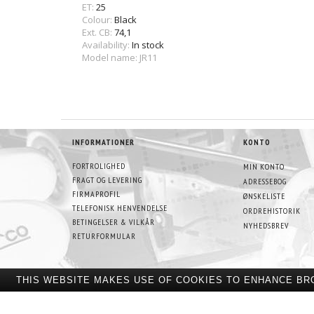
ET:
25
Colour:
Black
Ext. CB:
74,1
Availability:
In stock
Model name: JR11
INFORMATIONER
KONTO
FORTROLIGHED
MIN KONTO
FRAGT OG LEVERING
ADRESSEBOG
FIRMAPROFIL
ØNSKELISTE
TELEFONISK HENVENDELSE
ORDREHISTORIK
BETINGELSER & VILKÅR
NYHEDSBREV
RETURFORMULAR
THIS WEBSITE MAKES USE OF COOKIES TO ENHANCE BR