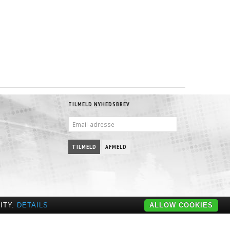
TILMELD NYHEDSBREV
EMAIL-
ADRESSE
TILMELD
AFMELD
ITY.
DETAILS
ALLOW COOKIES