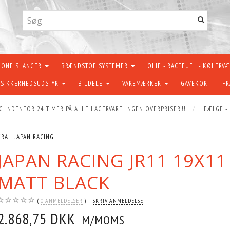
KONE SLANGER
BRÆNDSTOF SYSTEMER
OLIE - RACEFUEL - KØLERV
SIKKERHEDSUDSTYR
BILDELE
VAREMÆRKER
GAVEKORT
FR
G INDENFOR 24 TIMER PÅ ALLE LAGERVARE. INGEN OVERPRISER.!!
FÆLGE -
FRA:
JAPAN RACING
JAPAN RACING JR11 19X11
MATT BLACK
0
ANMELDELSER
SKRIV ANMELDELSE
2.868,75 DKK
M/MOMS