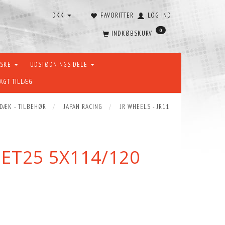
DKK
FAVORITTER
LOG IND
0
INDKØBSKURV
ÆSKE
UDSTØDNINGS DELE
AGT TILLÆG
 DÆK - TILBEHØR
JAPAN RACING
JR WHEELS - JR11
 ET25 5X114/120