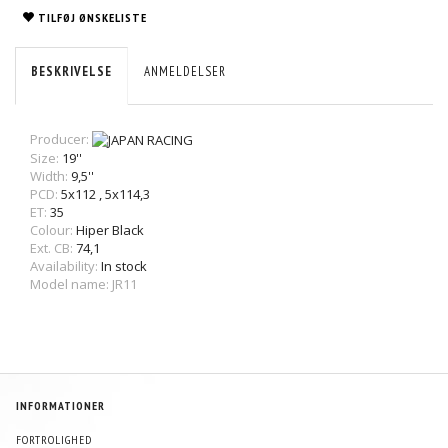
TILFØJ ØNSKELISTE
BESKRIVELSE
ANMELDELSER
Producer:
Size:
19''
Width:
9,5''
PCD:
5x112
,
5x114,3
ET:
35
Colour:
Hiper Black
Ext. CB:
74,1
Availability:
In stock
Model name: JR11
INFORMATIONER
FORTROLIGHED