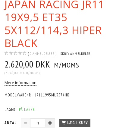
JAPAN RACING JR11
19X9,5 ET35
5X112/114,3 HIPER
BLACK
0
ANMELDELSER
SKRIV ANMELDELSE
2.620,00 DKK
M/MOMS
(
2.096,00 DKK
U/MOMS
)
Mere information
MODEL/VARENR.:
JR111995ML3574HB
LAGER:
PÅ LAGER
ANTAL
LÆG I KURV