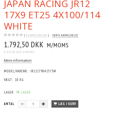
JAPAN RACING JR12
17X9 ET25 4X100/114
WHITE
0
ANMELDELSER
SKRIV ANMELDELSE
1.792,50 DKK
M/MOMS
(
1.434,00 DKK
U/MOMS
)
Mere information
MODEL/VARENR.:
JR12179042573W
VÆGT:
10 KG
LAGER:
PÅ LAGER
ANTAL
LÆG I KURV