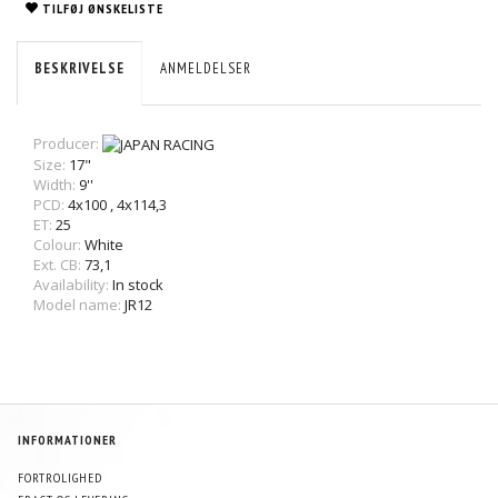
TILFØJ ØNSKELISTE
BESKRIVELSE
ANMELDELSER
Producer:
Size:
17"
Width:
9''
PCD:
4x100
,
4x114,3
ET:
25
Colour:
White
Ext. CB:
73,1
Availability:
In stock
Model name:
JR12
INFORMATIONER
FORTROLIGHED