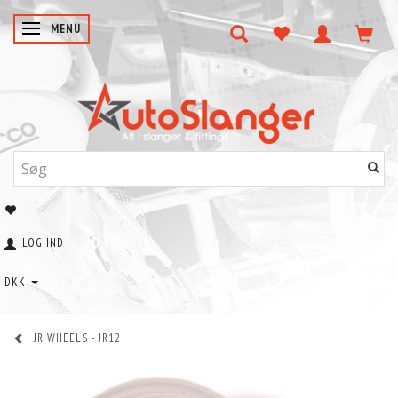
SKIFTE NAVIGATION
MENU
LOG IND
DKK
JR WHEELS - JR12