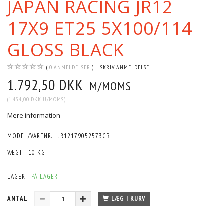
JAPAN RACING JR12
17X9 ET25 5X100/114
GLOSS BLACK
0
ANMELDELSER
SKRIV ANMELDELSE
1.792,50 DKK
M/MOMS
(
1.434,00 DKK
U/MOMS
)
Mere information
MODEL/VARENR.:
JR12179052573GB
VÆGT:
10 KG
LAGER:
PÅ LAGER
ANTAL
LÆG I KURV