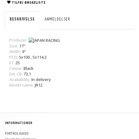
TILFØJ ØNSKELISTE
BESKRIVELSE
ANMELDELSER
Producer:
Size:
17"
Width:
9''
PCD:
5x100
,
5x114,3
ET:
25
Colour:
Black
Ext. CB:
73,1
Availability:
In delivery
Model name:
JR12
INFORMATIONER
FORTROLIGHED