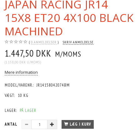
JAPAN RACING JR14
15X8 ET20 4X100 BLACK
MACHINED
0
ANMELDELSER
SKRIV ANMELDELSE
1.447,50 DKK
M/MOMS
(
1.158,00 DKK
U/MOMS
)
Mere information
MODEL/VARENR.:
JR14158042074BM
VÆGT:
10 KG
LAGER:
PÅ LAGER
ANTAL
LÆG I KURV