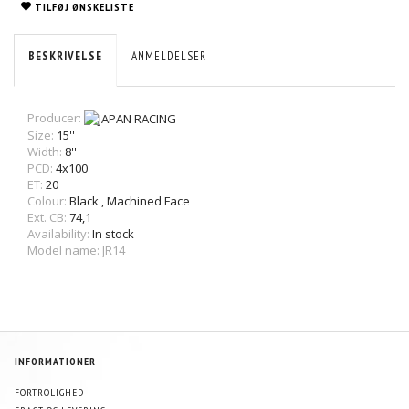
TILFØJ ØNSKELISTE
BESKRIVELSE
ANMELDELSER
Producer:
Size:
15''
Width:
8''
PCD:
4x100
ET:
20
Colour:
Black
,
Machined Face
Ext. CB:
74,1
Availability:
In stock
Model name: JR14
INFORMATIONER
FORTROLIGHED