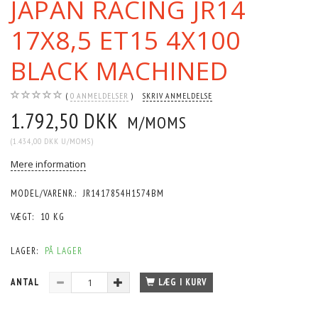
JAPAN RACING JR14
17X8,5 ET15 4X100
BLACK MACHINED
0
ANMELDELSER
SKRIV ANMELDELSE
1.792,50 DKK
M/MOMS
(
1.434,00 DKK
U/MOMS
)
Mere information
MODEL/VARENR.:
JR1417854H1574BM
VÆGT:
10 KG
LAGER:
PÅ LAGER
ANTAL
LÆG I KURV