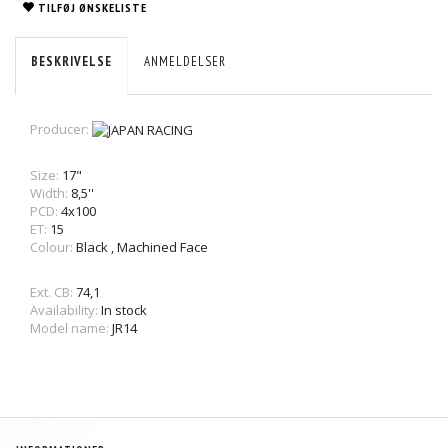
TILFØJ ØNSKELISTE
BESKRIVELSE
ANMELDELSER
Producer:
Size:
17"
Width:
8,5''
PCD:
4x100
ET:
15
Colour:
Black
,
Machined Face
Ext. CB:
74,1
Availability:
In stock
Model name:
JR14