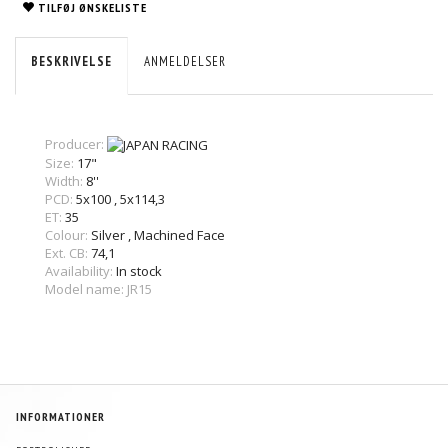
TILFØJ ØNSKELISTE
BESKRIVELSE
ANMELDELSER
Producer:
Size:
17"
Width:
8''
PCD:
5x100
,
5x114,3
ET:
35
Colour:
Silver
,
Machined Face
Ext. CB:
74,1
Availability:
In stock
Model name: JR15
INFORMATIONER