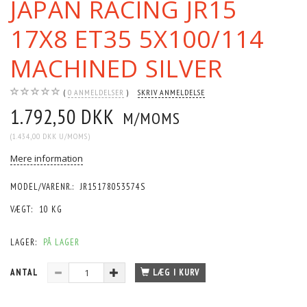
JAPAN RACING JR15
17X8 ET35 5X100/114
MACHINED SILVER
0
ANMELDELSER
SKRIV ANMELDELSE
1.792,50 DKK
M/MOMS
(
1.434,00 DKK
U/MOMS
)
Mere information
MODEL/VARENR.:
JR15178053574S
VÆGT:
10 KG
LAGER:
PÅ LAGER
ANTAL
LÆG I KURV