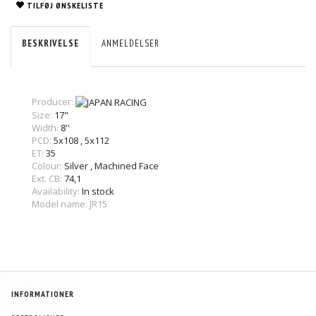
TILFØJ ØNSKELISTE
BESKRIVELSE
ANMELDELSER
Producer:
Size:
17"
Width:
8''
PCD:
5x108
,
5x112
ET:
35
Colour:
Silver
,
Machined Face
Ext. CB:
74,1
Availability:
In stock
Model name: JR15
INFORMATIONER