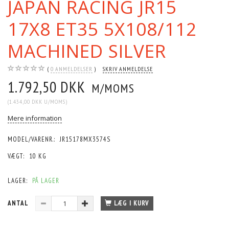
JAPAN RACING JR15
17X8 ET35 5X108/112
MACHINED SILVER
0
ANMELDELSER
SKRIV ANMELDELSE
1.792,50 DKK
M/MOMS
(
1.434,00 DKK
U/MOMS
)
Mere information
MODEL/VARENR.:
JR15178MX3574S
VÆGT:
10 KG
LAGER:
PÅ LAGER
ANTAL
LÆG I KURV