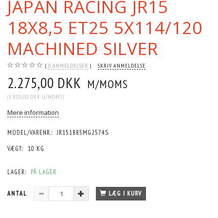
JAPAN RACING JR15
18X8,5 ET25 5X114/120
MACHINED SILVER
0
ANMELDELSER
SKRIV ANMELDELSE
2.275,00 DKK
M/MOMS
(
1.820,00 DKK
U/MOMS
)
Mere information
MODEL/VARENR.:
JR151885MG2574S
VÆGT:
10 KG
LAGER:
PÅ LAGER
ANTAL
LÆG I KURV