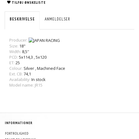
TILFØJ ØNSKELISTE
BESKRIVELSE
ANMELDELSER
Producer:
Size:
18"
Width:
8,5''
PCD:
5x114,3
,
5x120
ET:
25
Colour:
Silver
,
Machined Face
Ext. CB:
74,1
Availability:
In stock
Model name: JR15
INFORMATIONER
FORTROLIGHED