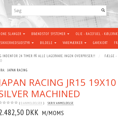
KONE SLANGER
BRÆNDSTOF SYSTEMER
OLIE - RACEFUEL - KØLERV
SIKKERHEDSUDSTYR
BILDELE
VAREMÆRKER
GAVEKORT
FR
G INDENFOR 24 TIMER PÅ ALLE LAGERVARE. INGEN OVERPRISER.!!
FÆLGE -
ED
FRA:
JAPAN RACING
JAPAN RACING JR15 19X10
SILVER MACHINED
0
ANMELDELSER
SKRIV ANMELDELSE
2.482,50 DKK
M/MOMS