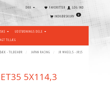
DKK
FAVORITTER
LOG IND
0
INDKØBSKURV
ÆSKE
UDSTØDNINGS DELE
AGT TILLÆG
 DÆK - TILBEHØR
JAPAN RACING
JR WHEELS - JR15
 ET35 5X114,3