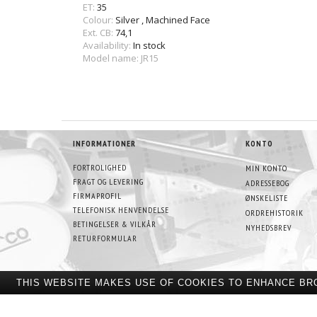
ET:
35
Colour:
Silver
,
Machined Face
Ext. CB:
74,1
Availability:
In stock
Model name: JR15
INFORMATIONER
KONTO
FORTROLIGHED
MIN KONTO
FRAGT OG LEVERING
ADRESSEBOG
FIRMAPROFIL
ØNSKELISTE
TELEFONISK HENVENDELSE
ORDREHISTORIK
BETINGELSER & VILKÅR
NYHEDSBREV
RETURFORMULAR
THIS WEBSITE MAKES USE OF COOKIES TO ENHANCE BR