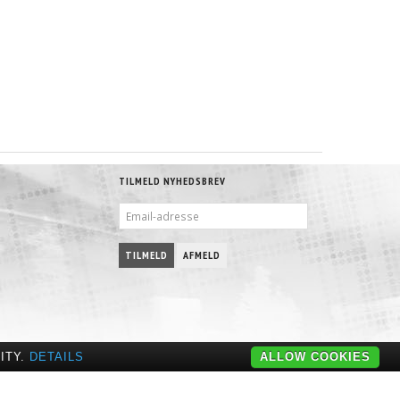
TILMELD NYHEDSBREV
EMAIL-
ADRESSE
TILMELD
AFMELD
ITY.
DETAILS
ALLOW COOKIES