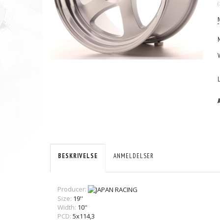
(
BESKRIVELSE
ANMELDELSER
Producer:
Size:
19''
Width:
10''
PCD:
5x114,3