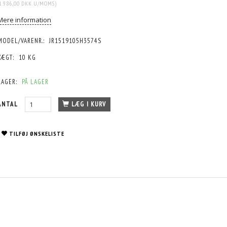
1.986,00 DKK
U/MOMS
)
Mere information
MODEL/VARENR.:
JR1519105H3574S
VÆGT:
10 KG
LAGER:
PÅ LAGER
ANTAL
LÆG I KURV
TILFØJ ØNSKELISTE