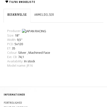
TILFØJ ØNSKELISTE
BESKRIVELSE
ANMELDELSER
Producer:
Size:
18"
Width:
9,5''
PCD:
5x120
ET:
35
Colour:
Silver
,
Machined Face
Ext. CB:
74,1
Availability:
In stock
Model name: JR16
INFORMATIONER
FORTROLIGHED