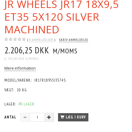
JR WHEELS JR17 18X9,5
ET35 5X120 SILVER
MACHINED
0
ANMELDELSER
SKRIV ANMELDELSE
2.206,25 DKK
M/MOMS
(
1.765,00 DKK
U/MOMS
)
Mere information
MODEL/VARENR.:
JR17R18955I3574S
VÆGT:
10 KG
LAGER:
PÅ LAGER
ANTAL
LÆG I KURV