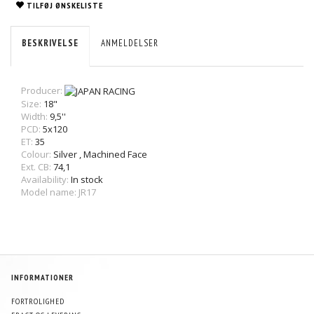
TILFØJ ØNSKELISTE
BESKRIVELSE
ANMELDELSER
Producer:
Size:
18"
Width:
9,5''
PCD:
5x120
ET:
35
Colour:
Silver
,
Machined Face
Ext. CB:
74,1
Availability:
In stock
Model name: JR17
INFORMATIONER
FORTROLIGHED