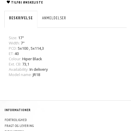
TILFØJ ØNSKELISTE
BESKRIVELSE
ANMELDELSER
Size:
17"
Width:
7"
PCD:
5x100
,
5x114,3
ET:
40
Colour:
Hiper Black
Ext. CB:
73,1
Availability:
In delivery
Model name:
JR18
INFORMATIONER
FORTROLIGHED
FRAGT OG LEVERING