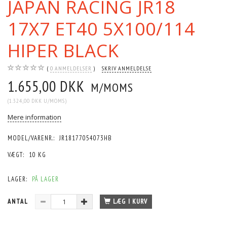
JAPAN RACING JR18
17X7 ET40 5X100/114
HIPER BLACK
0
ANMELDELSER
SKRIV ANMELDELSE
1.655,00 DKK
M/MOMS
(
1.324,00 DKK
U/MOMS
)
Mere information
MODEL/VARENR.:
JR18177054073HB
VÆGT:
10 KG
LAGER:
PÅ LAGER
ANTAL
LÆG I KURV