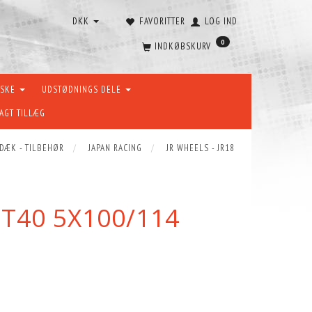
DKK
FAVORITTER
LOG IND
0
INDKØBSKURV
ÆSKE
UDSTØDNINGS DELE
AGT TILLÆG
 DÆK - TILBEHØR
JAPAN RACING
JR WHEELS - JR18
ET40 5X100/114