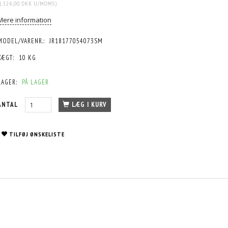
1.324,00 DKK
U/MOMS
)
Mere information
MODEL/VARENR.:
JR18177054073SM
VÆGT:
10 KG
LAGER:
PÅ LAGER
ANTAL
LÆG I KURV
TILFØJ ØNSKELISTE