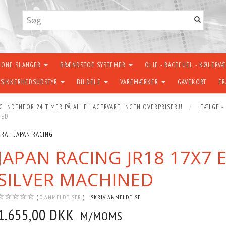
KONE SLANGER
BRÆNDSTOF SYSTEMER
OLIE - RACEFUEL - KØLERV
SIKKERHEDSUDSTYR
BILDELE
VAREMÆRKER
GAVEKORT
FR
G INDENFOR 24 TIMER PÅ ALLE LAGERVARE. INGEN OVERPRISER.!!
FÆLGE -
NED
FRA:
JAPAN RACING
JAPAN RACING JR18 17X7 
SILVER MACHINED
0
ANMELDELSER
SKRIV ANMELDELSE
1.655,00 DKK
M/MOMS