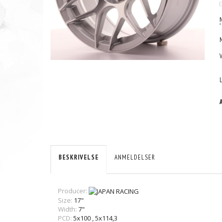
(
BESKRIVELSE
ANMELDELSER
Producer:
Size:
17"
Width:
7"
PCD:
5x100
,
5x114,3