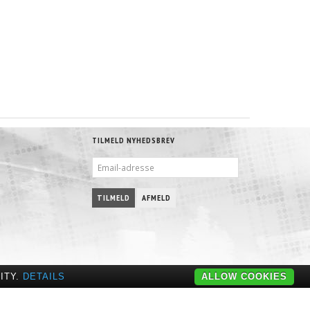
TILMELD NYHEDSBREV
EMAIL-
ADRESSE
TILMELD
AFMELD
ITY.
DETAILS
ALLOW COOKIES