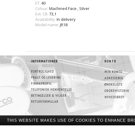
ET:
40
Colour:
Machined Face
,
Silver
Ext. CB:
73,1
Availability:
In delivery
Model name:
JR18
INFORMATIONER
KONTO
FORTROLIGHED
MIN KONTO
FRAGT OG LEVERING
ADRESSEBOG
FIRMAPROFIL
ØNSKELISTE
TELEFONISK HENVENDELSE
ORDREHISTORIK
BETINGELSER & VILKÅR
NYHEDSBREV
RETURFORMULAR
THIS WEBSITE MAKES USE OF COOKIES TO ENHANCE BR