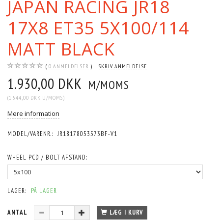
JAPAN RACING JR18
17X8 ET35 5X100/114
MATT BLACK
0
ANMELDELSER
SKRIV ANMELDELSE
1.930,00 DKK
M/MOMS
(
1.544,00 DKK
U/MOMS
)
Mere information
MODEL/VARENR.:
JR18178053573BF-V1
WHEEL PCD / BOLT AFSTAND:
LAGER:
PÅ LAGER
ANTAL
LÆG I KURV