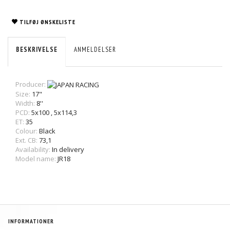
TILFØJ ØNSKELISTE
BESKRIVELSE
ANMELDELSER
Producer:
Size:
17"
Width:
8''
PCD:
5x100
,
5x114,3
ET:
35
Colour:
Black
Ext. CB:
73,1
Availability:
In delivery
Model name:
JR18
INFORMATIONER