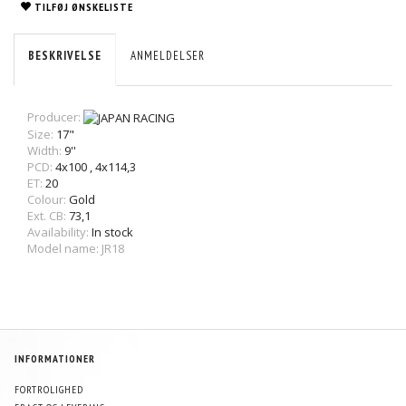
TILFØJ ØNSKELISTE
BESKRIVELSE
ANMELDELSER
Producer:
Size:
17"
Width:
9''
PCD:
4x100
,
4x114,3
ET:
20
Colour:
Gold
Ext. CB:
73,1
Availability:
In stock
Model name: JR18
INFORMATIONER
FORTROLIGHED