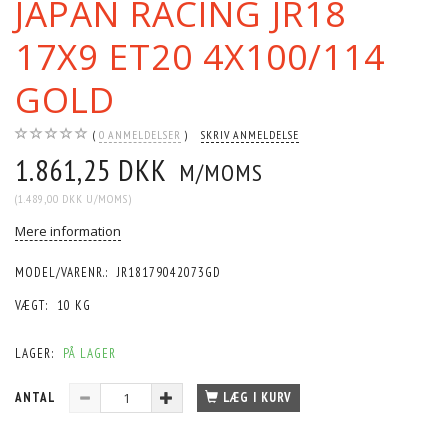
JAPAN RACING JR18
17X9 ET20 4X100/114
GOLD
0
ANMELDELSER
SKRIV ANMELDELSE
1.861,25 DKK
M/MOMS
(
1.489,00 DKK
U/MOMS
)
Mere information
MODEL/VARENR.:
JR18179042073GD
VÆGT:
10 KG
LAGER:
PÅ LAGER
ANTAL
LÆG I KURV