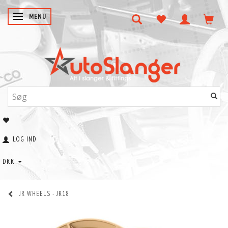
SKIFTE NAVIGATION
MENU
LOG IND
DKK
JR WHEELS - JR18