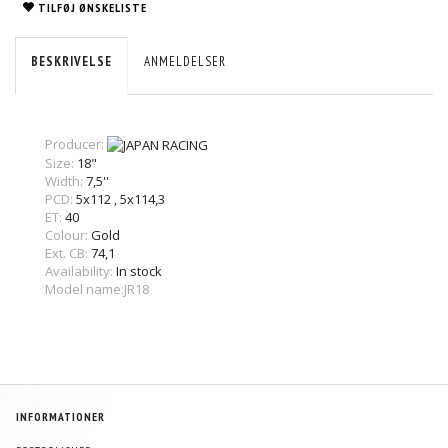
TILFØJ ØNSKELISTE
BESKRIVELSE
ANMELDELSER
Producer:
Size:
18"
Width:
7,5''
PCD:
5x112
,
5x114,3
ET:
40
Colour:
Gold
Ext. CB:
74,1
Availability:
In stock
Model name:JR18
INFORMATIONER