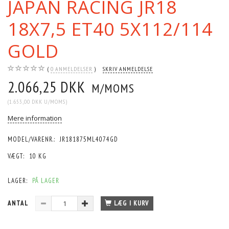
JAPAN RACING JR18
18X7,5 ET40 5X112/114
GOLD
0
ANMELDELSER
SKRIV ANMELDELSE
2.066,25 DKK
M/MOMS
(
1.653,00 DKK
U/MOMS
)
Mere information
MODEL/VARENR.:
JR181875ML4074GD
VÆGT:
10 KG
LAGER:
PÅ LAGER
ANTAL
LÆG I KURV