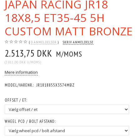
JAPAN RACING JR18
18X8,5 ET35-45 5H
CUSTOM MATT BRONZE
0
ANMELDELSER
SKRIV ANMELDELSE
2.513,75 DKK
M/MOMS
(
2.011,00 DKK
U/MOMS
)
Mere information
MODEL/VARENR.:
JR1818855X3574MBZ
OFFSET / ET:
WHEEL PCD / BOLT AFSTAND: