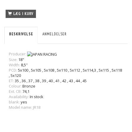
LÆG I KURV
BESKRIVELSE
ANMELDELSER
Producer:
Size:
18"
Width:
8,5''
PCD:
5x100
,
5x105
,
5x108
,
5x110
,
5x112
,
5x114,3
,
5x115
,
5x118
,
5x120
ET:
35
,
36
,
37
,
38
,
39
,
40
,
41
,
42
,
43
,
44
,
45
Colour:
Bronze
Ext. CB:
74,1
Availability:
In stock
blank:
yes
Model name: JR18