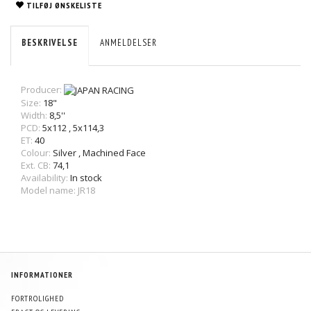
TILFØJ ØNSKELISTE
BESKRIVELSE
ANMELDELSER
Producer:
Size:
18"
Width:
8,5''
PCD:
5x112
,
5x114,3
ET:
40
Colour:
Silver
,
Machined Face
Ext. CB:
74,1
Availability:
In stock
Model name: JR18
INFORMATIONER
FORTROLIGHED