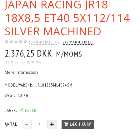
JAPAN RACING JR18
18X8,5 ET40 5X112/114
SILVER MACHINED
0
ANMELDELSER
SKRIV ANMELDELSE
2.376,25 DKK
M/MOMS
(
1.901,00 DKK
U/MOMS
)
Mere information
MODEL/VARENR.:
JR181885ML4074SM
VÆGT:
10 KG
LAGER:
PÅ LAGER
ANTAL
LÆG I KURV