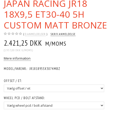
JAPAN RACING JR18
18X9,5 ET30-40 5H
CUSTOM MATT BRONZE
0
ANMELDELSER
SKRIV ANMELDELSE
2.421,25 DKK
M/MOMS
(
1.937,00 DKK
U/MOMS
)
Mere information
MODEL/VARENR.:
JR1818955X3074MBZ
OFFSET / ET:
WHEEL PCD / BOLT AFSTAND: