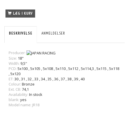
LÆG I KURV
BESKRIVELSE
ANMELDELSER
Producer:
Size:
18"
Width:
9,5''
PCD:
5x100
,
5x105
,
5x108
,
5x110
,
5x112
,
5x114,3
,
5x115
,
5x118
,
5x120
ET:
30
,
31
,
32
,
33
,
34
,
35
,
36
,
37
,
38
,
39
,
40
Colour:
Bronze
Ext. CB:
74,1
Availability:
In stock
blank:
yes
Model name: JR18