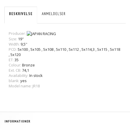
BESKRIVELSE
ANMELDELSER
Producer:
Size:
19''
Width:
9,5''
PCD:
5x100
,
5x105
,
5x108
,
5x110
,
5x112
,
5x114,3
,
5x115
,
5x118
,
5x120
ET:
35
Colour:
Bronze
Ext. CB:
74,1
Availability:
In stock
blank:
yes
Model name: JR18
INFORMATIONER