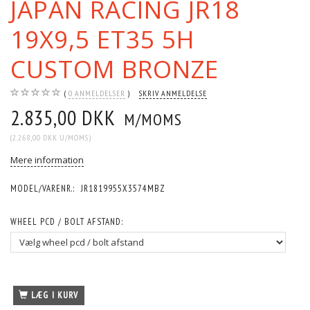
JAPAN RACING JR18
19X9,5 ET35 5H
CUSTOM BRONZE
0
ANMELDELSER
SKRIV ANMELDELSE
2.835,00 DKK
M/MOMS
(
2.268,00 DKK
U/MOMS
)
Mere information
MODEL/VARENR.:
JR1819955X3574MBZ
WHEEL PCD / BOLT AFSTAND:
LÆG I KURV