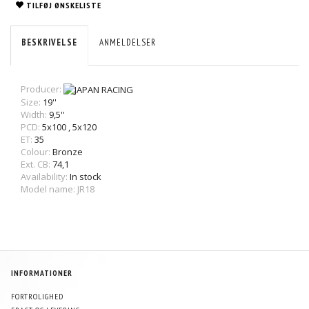
TILFØJ ØNSKELISTE
BESKRIVELSE
ANMELDELSER
Producer:
Size:
19''
Width:
9,5''
PCD:
5x100
,
5x120
ET:
35
Colour:
Bronze
Ext. CB:
74,1
Availability:
In stock
Model name: JR18
INFORMATIONER
FORTROLIGHED