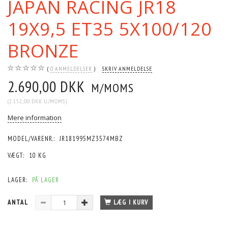
JAPAN RACING JR18
19X9,5 ET35 5X100/120
BRONZE
0
ANMELDELSER
SKRIV ANMELDELSE
2.690,00 DKK
M/MOMS
(
2.152,00 DKK
U/MOMS
)
Mere information
MODEL/VARENR.:
JR181995MZ3574MBZ
VÆGT:
10 KG
LAGER:
PÅ LAGER
ANTAL
LÆG I KURV