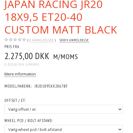
JAPAN RACING JR20
18X9,5 ET20-40
CUSTOM MATT BLACK
0
ANMELDELSER
SKRIV ANMELDELSE
PRIS FRA
2.275,00 DKK
M/MOMS
(
1.820,00 DKK
U/MOMS
)
Mere information
MODEL/VARENR.:
JR201895XX2067BF
OFFSET / ET:
WHEEL PCD / BOLT AFSTAND: