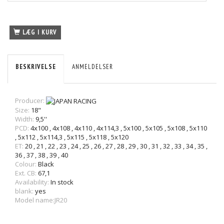
LÆG I KURV
BESKRIVELSE
ANMELDELSER
Producer:
Size:
18"
Width:
9,5''
PCD:
4x100
,
4x108
,
4x110
,
4x114,3
,
5x100
,
5x105
,
5x108
,
5x110
,
5x112
,
5x114,3
,
5x115
,
5x118
,
5x120
ET:
20
,
21
,
22
,
23
,
24
,
25
,
26
,
27
,
28
,
29
,
30
,
31
,
32
,
33
,
34
,
35
,
36
,
37
,
38
,
39
,
40
Colour:
Black
Ext. CB:
67,1
Availability:
In stock
blank:
yes
Model name:JR20