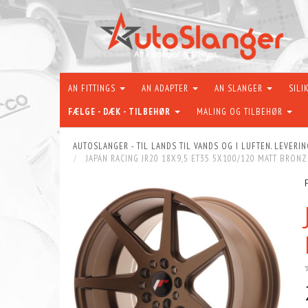
AN FITTINGS
AN ADAPTER
AN SLANGER
SILI
FÆLGE - DÆK - TILBEHØR
MALING OG TILBEHØR
AUTOSLANGER - TIL LANDS TIL VANDS OG I LUFTEN. LEVERIN
JAPAN RACING JR20 18X9,5 ET35 5X100/120 MATT BRONZ