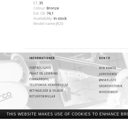
ET:
35
Colour:
Bronze
Ext. CB:
74,1
Availability:
In stock
Model name:JR20
INFORMATIONER
KONTO
FORTROLIGHED
MIN KONTO
FRAGT OG LEVERING
ADRESSEBOG
FIRMAPROFIL
ØNSKELISTE
TELEFONISK HENVENDELSE
ORDREHISTORIK
BETINGELSER & VILKÅR
NYHEDSBREV
RETURFORMULAR
THIS WEBSITE MAKES USE OF COOKIES TO ENHANCE BR