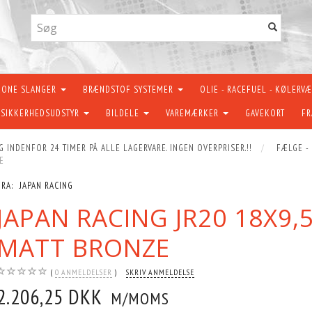
KONE SLANGER
BRÆNDSTOF SYSTEMER
OLIE - RACEFUEL - KØLERV
SIKKERHEDSUDSTYR
BILDELE
VAREMÆRKER
GAVEKORT
FR
G INDENFOR 24 TIMER PÅ ALLE LAGERVARE. INGEN OVERPRISER.!!
FÆLGE -
E
FRA:
JAPAN RACING
JAPAN RACING JR20 18X9,
MATT BRONZE
0
ANMELDELSER
SKRIV ANMELDELSE
2.206,25 DKK
M/MOMS