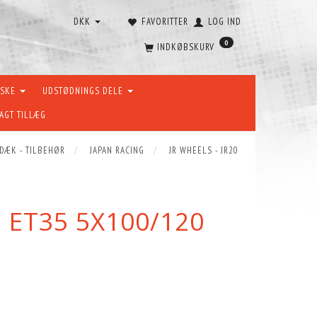
DKK
FAVORITTER
LOG IND
0
INDKØBSKURV
ÆSKE
UDSTØDNINGS DELE
AGT TILLÆG
 DÆK - TILBEHØR
JAPAN RACING
JR WHEELS - JR20
5 ET35 5X100/120