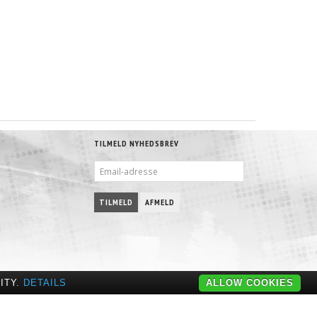
TILMELD NYHEDSBREV
EMAIL-
ADRESSE
TILMELD
AFMELD
ITY.
DETAILS
ALLOW COOKIES