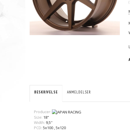
(
BESKRIVELSE
ANMELDELSER
Producer:
Size:
18"
Width:
9,5''
PCD:
5x100
,
5x120