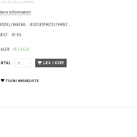
1.765,00 DKK
U/MOMS
)
Mere information
MODEL/VARENR.:
JR201895MZ3574MBZ
VÆGT:
10 KG
LAGER:
PÅ LAGER
ANTAL
LÆG I KURV
TILFØJ ØNSKELISTE