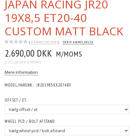
JAPAN RACING JR20
19X8,5 ET20-40
CUSTOM MATT BLACK
0
ANMELDELSER
SKRIV ANMELDELSE
2.690,00 DKK
M/MOMS
(
2.152,00 DKK
U/MOMS
)
Mere information
MODEL/VARENR.:
JR201985XX2074BF
OFFSET / ET:
WHEEL PCD / BOLT AFSTAND: