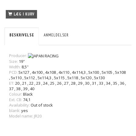
LÆG I KURV
BESKRIVELSE
ANMELDELSER
Producer:
Size:
19''
Width:
8,5''
PCD:
5x127
,
4x100
,
4x108
,
4x110
,
4x114,3
,
5x100
,
5x105
,
5x108
,
5x110
,
5x112
,
5x114,3
,
5x115
,
5x118
,
5x120
,
5x130
ET:
20
,
21
,
22
,
23
,
24
,
25
,
26
,
27
,
28
,
29
,
30
,
31
,
33
,
34
,
35
,
36
,
37
,
38
,
39
,
40
Colour:
Black
Ext. CB:
74,1
Availability:
Out of stock
blank:
yes
Model name: JR20