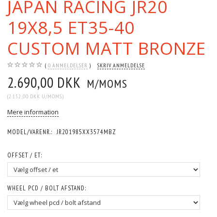
JAPAN RACING JR20
19X8,5 ET35-40
CUSTOM MATT BRONZE
0
ANMELDELSER
SKRIV ANMELDELSE
2.690,00 DKK
M/MOMS
(
2.152,00 DKK
U/MOMS
)
Mere information
MODEL/VARENR.:
JR201985XX3574MBZ
OFFSET / ET:
WHEEL PCD / BOLT AFSTAND: