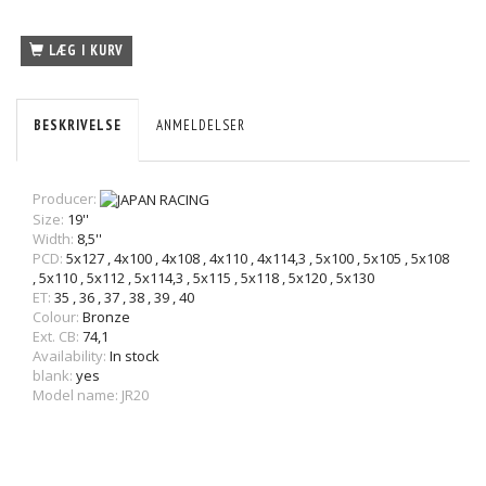
LÆG I KURV
BESKRIVELSE
ANMELDELSER
Producer:
Size:
19''
Width:
8,5''
PCD:
5x127
,
4x100
,
4x108
,
4x110
,
4x114,3
,
5x100
,
5x105
,
5x108
,
5x110
,
5x112
,
5x114,3
,
5x115
,
5x118
,
5x120
,
5x130
ET:
35
,
36
,
37
,
38
,
39
,
40
Colour:
Bronze
Ext. CB:
74,1
Availability:
In stock
blank:
yes
Model name: JR20