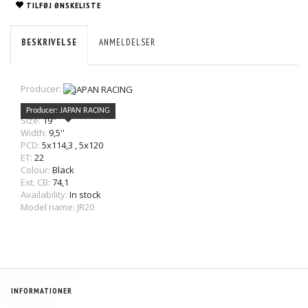
TILFØJ ØNSKELISTE
BESKRIVELSE
ANMELDELSER
Producer:
Producer: JAPAN RACING
Size:
19''
Width:
9,5''
PCD:
5x114,3
,
5x120
ET:
22
Colour:
Black
Ext. CB:
74,1
Availability:
In stock
Model name: JR20
INFORMATIONER