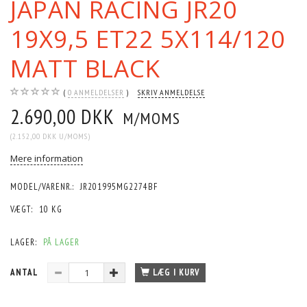
JAPAN RACING JR20
19X9,5 ET22 5X114/120
MATT BLACK
0
ANMELDELSER
SKRIV ANMELDELSE
2.690,00 DKK
M/MOMS
(
2.152,00 DKK
U/MOMS
)
Mere information
MODEL/VARENR.:
JR201995MG2274BF
VÆGT:
10 KG
LAGER:
PÅ LAGER
ANTAL
LÆG I KURV