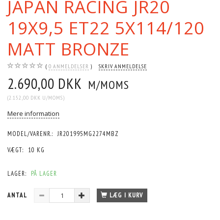
JAPAN RACING JR20
19X9,5 ET22 5X114/120
MATT BRONZE
0
ANMELDELSER
SKRIV ANMELDELSE
2.690,00 DKK
M/MOMS
(
2.152,00 DKK
U/MOMS
)
Mere information
MODEL/VARENR.:
JR201995MG2274MBZ
VÆGT:
10 KG
LAGER:
PÅ LAGER
ANTAL
LÆG I KURV