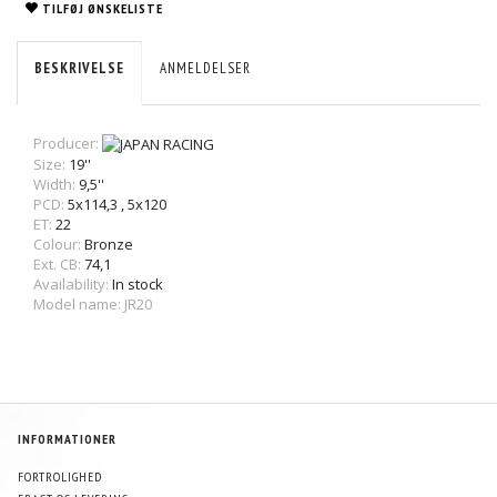
TILFØJ ØNSKELISTE
BESKRIVELSE
ANMELDELSER
Producer:
Size:
19''
Width:
9,5''
PCD:
5x114,3
,
5x120
ET:
22
Colour:
Bronze
Ext. CB:
74,1
Availability:
In stock
Model name: JR20
INFORMATIONER
FORTROLIGHED