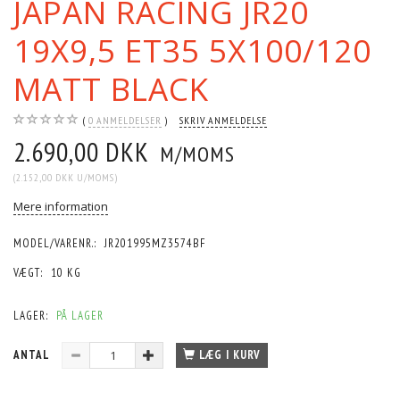
JAPAN RACING JR20
19X9,5 ET35 5X100/120
MATT BLACK
0
ANMELDELSER
SKRIV ANMELDELSE
2.690,00 DKK
M/MOMS
(
2.152,00 DKK
U/MOMS
)
Mere information
MODEL/VARENR.:
JR201995MZ3574BF
VÆGT:
10 KG
LAGER:
PÅ LAGER
ANTAL
LÆG I KURV