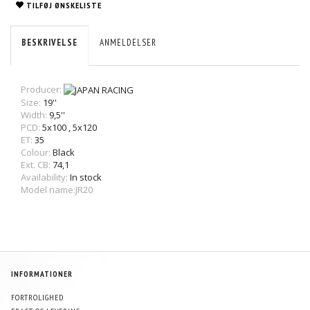
TILFØJ ØNSKELISTE
BESKRIVELSE
ANMELDELSER
Producer:
Size:
19''
Width:
9,5''
PCD:
5x100
,
5x120
ET:
35
Colour:
Black
Ext. CB:
74,1
Availability:
In stock
Model name:JR20
INFORMATIONER
FORTROLIGHED