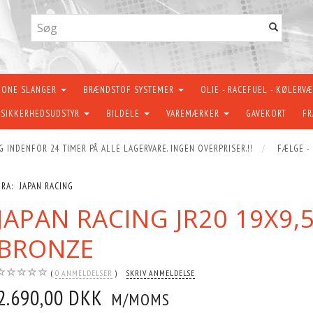
KONE SLANGER
BRÆNDSTOF SYSTEMER
OLIE - RACEFUEL - KØLERV
SIKKERHEDSUDSTYR
BILDELE
VAREMÆRKER
GAVEKORT
FR
G INDENFOR 24 TIMER PÅ ALLE LAGERVARE. INGEN OVERPRISER.!!
FÆLGE -
FRA:
JAPAN RACING
JAPAN RACING JR20 19X9,
BRONZE
0
ANMELDELSER
SKRIV ANMELDELSE
2.690,00 DKK
M/MOMS