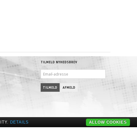
TILMELD NYHEDSBREV
EMAIL-
ADRESSE
TILMELD
AFMELD
ITY.
DETAILS
ALLOW COOKIES