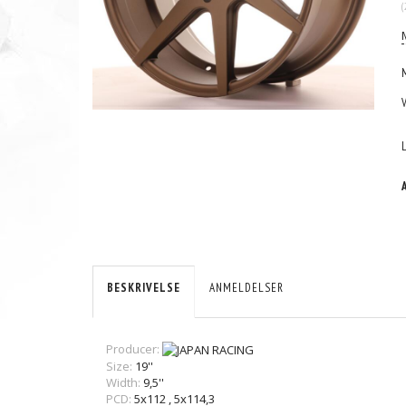
(
BESKRIVELSE
ANMELDELSER
Producer:
Size:
19''
Width:
9,5''
PCD:
5x112
,
5x114,3