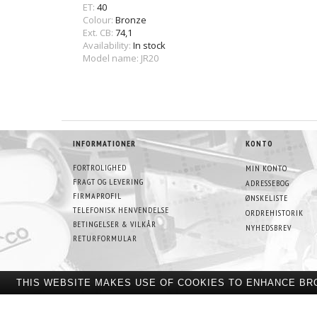
ET:
40
Colour:
Bronze
Ext. CB:
74,1
Availability:
In stock
Model name: JR20
INFORMATIONER
KONTO
FORTROLIGHED
MIN KONTO
FRAGT OG LEVERING
ADRESSEBOG
FIRMAPROFIL
ØNSKELISTE
TELEFONISK HENVENDELSE
ORDREHISTORIK
BETINGELSER & VILKÅR
NYHEDSBREV
RETURFORMULAR
THIS WEBSITE MAKES USE OF COOKIES TO ENHANCE BR