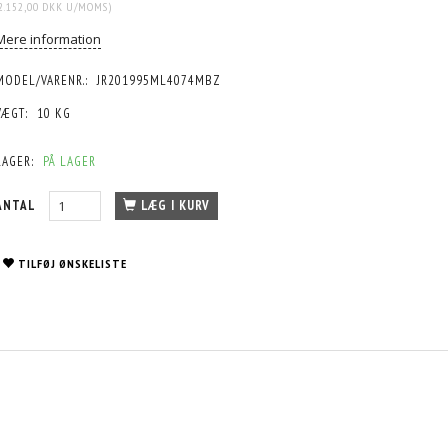
2.152,00 DKK
U/MOMS
)
Mere information
MODEL/VARENR.:
JR201995ML4074MBZ
VÆGT:
10 KG
LAGER:
PÅ LAGER
ANTAL
LÆG I KURV
TILFØJ ØNSKELISTE