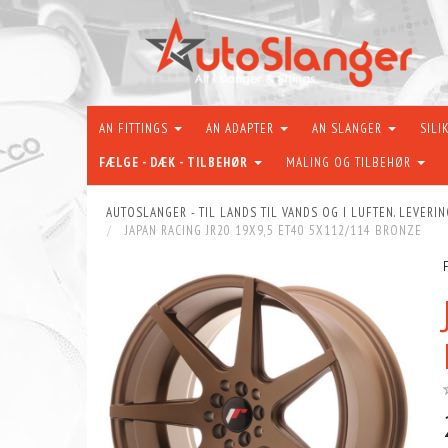
AN FITTINGS
AN ADAPTER
AN SLANGER
SILI
FÆLGE - DÆK - TILBEHØR
MALING OG TILBEHØR
AUTOSLANGER - TIL LANDS TIL VANDS OG I LUFTEN. LEVERIN
JAPAN RACING JR20 19X9,5 ET40 5X112/114 BRONZE