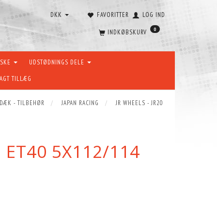
DKK
FAVORITTER
LOG IND
0
INDKØBSKURV
ÆSKE
UDSTØDNINGS DELE
AGT TILLÆG
 DÆK - TILBEHØR
JAPAN RACING
JR WHEELS - JR20
5 ET40 5X112/114