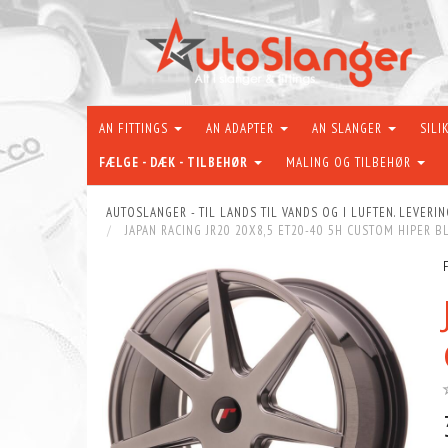
AN FITTINGS
AN ADAPTER
AN SLANGER
SILI
FÆLGE - DÆK - TILBEHØR
MALING OG TILBEHØR
AUTOSLANGER - TIL LANDS TIL VANDS OG I LUFTEN. LEVERIN
JAPAN RACING JR20 20X8,5 ET20-40 5H CUSTOM HIPER B