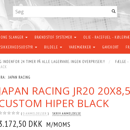
KONE SLANGER
BRÆNDSTOF SYSTEMER
OLIE - RACEFUEL - KØLERV
SIKKERHEDSUDSTYR
BILDELE
VAREMÆRKER
GAVEKORT
FR
G INDENFOR 24 TIMER PÅ ALLE LAGERVARE. INGEN OVERPRISER.!!
FÆLGE -
LACK
FRA:
JAPAN RACING
JAPAN RACING JR20 20X8,
CUSTOM HIPER BLACK
0
ANMELDELSER
SKRIV ANMELDELSE
3.172,50 DKK
M/MOMS