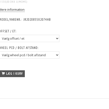
2.538,00 DKK
U/MOMS
)
Mere information
MODEL/VARENR.:
JR2020855X2074HB
OFFSET / ET:
WHEEL PCD / BOLT AFSTAND:
LÆG I KURV