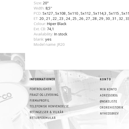
Size:
20"
Width:
8,5''
PCD:
5x127
,
5x108
,
5x110
,
5x112
,
5x114,3
,
5x115
,
5x1
ET:
20
,
21
,
22
,
23
,
24
,
25
,
26
,
27
,
28
,
29
,
30
,
31
,
32
,
3
Colour:
Hiper Black
Ext. CB:
74,1
Availability:
In stock
blank:
yes
Model name: JR20
INFORMATIONER
KONTO
FORTROLIGHED
MIN KONTO
FRAGT OG LEVERING
ADRESSEBOG
FIRMAPROFIL
ØNSKELISTE
TELEFONISK HENVENDELSE
ORDREHISTORIK
BETINGELSER & VILKÅR
NYHEDSBREV
RETURFORMULAR