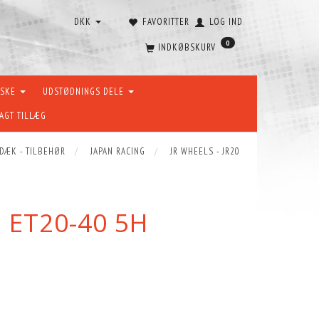
DKK
FAVORITTER
LOG IND
0
INDKØBSKURV
ÆSKE
UDSTØDNINGS DELE
AGT TILLÆG
 DÆK - TILBEHØR
JAPAN RACING
JR WHEELS - JR20
5 ET20-40 5H