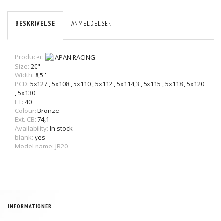
BESKRIVELSE
ANMELDELSER
Producer:
Size:
20"
Width:
8,5''
PCD:
5x127
,
5x108
,
5x110
,
5x112
,
5x114,3
,
5x115
,
5x118
,
5x120
,
5x130
ET:
40
Colour:
Bronze
Ext. CB:
74,1
Availability:
In stock
blank:
yes
Model name: JR20
INFORMATIONER