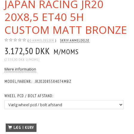
JAPAN RACING JR20
20X8,5 ET40 5H
CUSTOM MATT BRONZE
0
ANMELDELSER
SKRIV ANMELDELSE
3.172,50 DKK
M/MOMS
(
2.538,00 DKK
U/MOMS
)
Mere information
MODEL/VARENR.:
JR2020855X4074MBZ
WHEEL PCD / BOLT AFSTAND:
LÆG I KURV