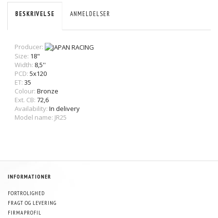
BESKRIVELSE
ANMELDELSER
Producer:
Size:
18"
Width:
8,5''
PCD:
5x120
ET:
35
Colour:
Bronze
Ext. CB:
72,6
Availability:
In delivery
Model name: JR25
INFORMATIONER
FORTROLIGHED
FRAGT OG LEVERING
FIRMAPROFIL