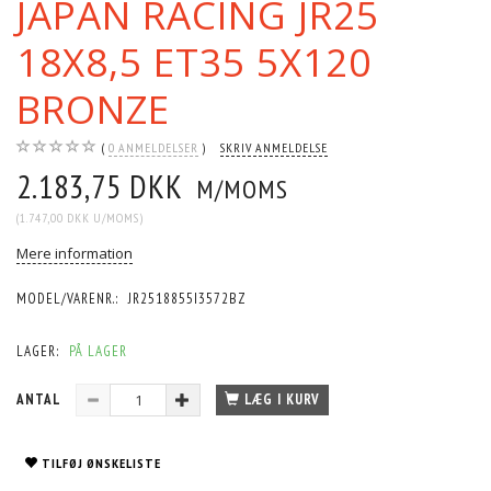
JAPAN RACING JR25
18X8,5 ET35 5X120
BRONZE
0
ANMELDELSER
SKRIV ANMELDELSE
2.183,75 DKK
M/MOMS
(
1.747,00 DKK
U/MOMS
)
Mere information
MODEL/VARENR.:
JR2518855I3572BZ
LAGER:
PÅ LAGER
ANTAL
LÆG I KURV
TILFØJ ØNSKELISTE